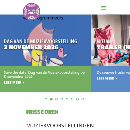
AN DE MUZIEKVOORSTELLING
NIEUW
OVEMBER 2026
TRAILER (N)IETS
e date: Dag van de Muziekvoorstelling op
De nieuwe trailer van (N)iets 
ber 2026
LEES MEER >
ER >
FRISSE OREN
MUZIEKVOORSTELLINGEN