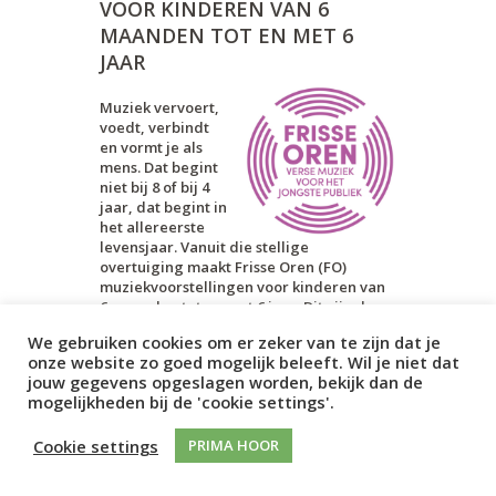
VOOR KINDEREN VAN 6
MAANDEN TOT EN MET 6
JAAR
Muziek vervoert,
voedt, verbindt
en vormt je als
mens. Dat begint
niet bij 8 of bij 4
jaar, dat begint in
het allereerste
levensjaar. Vanuit die stellige
overtuiging maakt Frisse Oren (FO)
muziekvoorstellingen voor kinderen van
6 maanden tot en met 6 jaar. Dit zijn de
vormende jaren, waar de kiemen worden
We gebruiken cookies om er zeker van te zijn dat je
gezaaid voor het creatieve leven en de
onze website zo goed mogelijk beleeft. Wil je niet dat
verbeelding: de belangrijkste fase voor
jouw gegevens opgeslagen worden, bekijk dan de
de ontwikkeling van het brein van het
mogelijkheden bij de 'cookie settings'.
jonge kind. Boven alles wil FO het plezier
overbrengen van het maken van én het
Cookie settings
PRIMA HOOR
luisteren naar muziek. De
muziekvoorstellingen van FO zijn
theatrale voorstellingen waarin nieuw