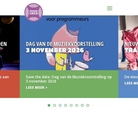
EN
DAG VAN DE MUZIEKVOORSTELLING
NIEUW
3 NOVEMBER 2026
TRAI
 aan
Save the date: Dag van de Muziekvoorstelling op
De nieuwe
3 november 2026
LEES MEE
LEES MEER >