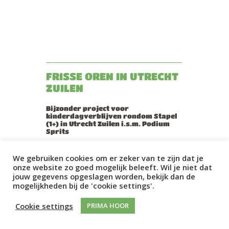
FRISSE OREN IN UTRECHT
ZUILEN
Bijzonder project voor
kinderdagverblijven rondom Stapel
(1+) in Utrecht Zuilen i.s.m. Podium
Sprits
Podium Sprits organiseert twee keer in
We gebruiken cookies om er zeker van te zijn dat je
de maand, op woensdag- en
onze website zo goed mogelijk beleeft. Wil je niet dat
vrijdagochtend, een peuterochtend.
jouw gegevens opgeslagen worden, bekijk dan de
Tijdens deze ochtenden deze kan je
mogelijkheden bij de 'cookie settings'.
samen met je baby, dreumes of peuter de
mooiste theater, dans en
Cookie settings
PRIMA HOOR
muziekvoorstellingen beleven. Frisse
Oren heeft hier al vaker met veel plezier
voor de kleintjes in de Utrechtse wijk