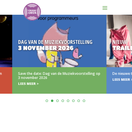
DAG VAN DE MUZIEKVOORSTELLING
NIEUW
3 NOVEMBER 2026
TRAILER (N)
Save the date: Dag van de Muziekvoorstelling op
De nieuwe trailer van 
3 november 2026
LEES MEER >
LEES MEER >