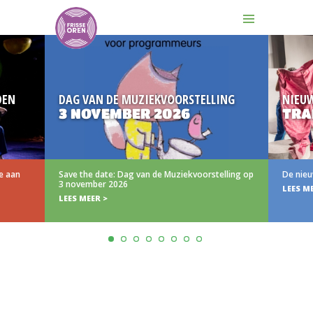
DEN
DAG VAN DE MUZIEKVOORSTELLING
NIEU
3 NOVEMBER 2026
TRA
e aan
Save the date: Dag van de Muziekvoorstelling op
De nieu
3 november 2026
LEES M
LEES MEER >