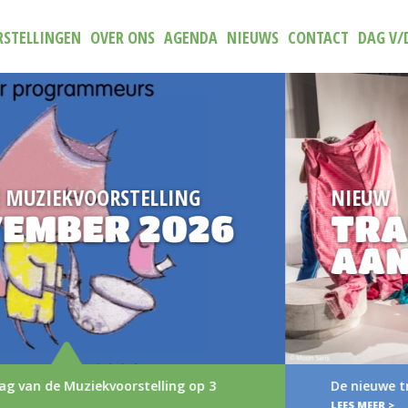
STELLINGEN
OVER ONS
AGENDA
NIEUWS
CONTACT
DAG V/
NIEUW
TRAILER (N)IETS
AAN
De nieuwe trailer van (N)iets aan
LEES MEER >