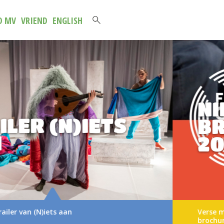
D MV
VRIEND
ENGLISH
NIEUWE
BROCHURE 2026
2027
Verse muziek voor het jongste publiek Voor u lig
brochure met het aanbod van…