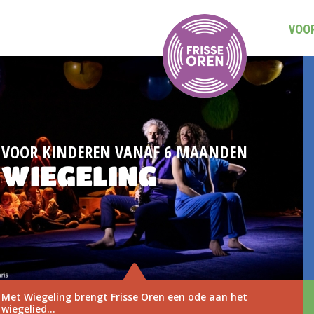
VOOR
DEREN VANAF 6 MAANDEN
DAG VA
ELING
3 
brengt Frisse Oren een ode aan het
Save the 
november