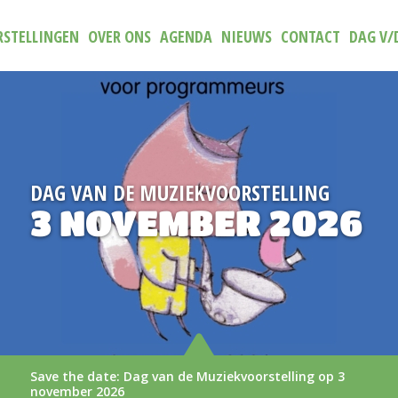
STELLINGEN
OVER ONS
AGENDA
NIEUWS
CONTACT
DAG V/
N DE MUZIEKVOORSTELLING
NIE
NOVEMBER 2026
T
A
date: Dag van de Muziekvoorstelling op 3
De ni
 2026
LEES M