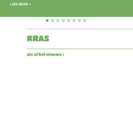
KRAS
zie al het nieuws ›