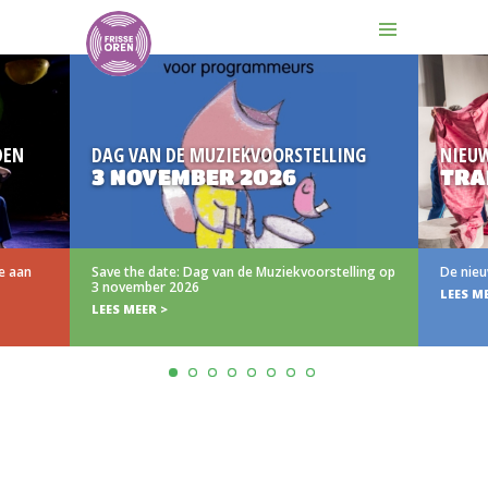
EN
DAG VAN DE MUZIEKVOORSTELLING
NIEUW
3 NOVEMBER 2026
TRAI
 aan
Save the date: Dag van de Muziekvoorstelling op
De nieuwe
3 november 2026
LEES MEE
LEES MEER >