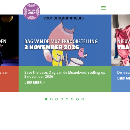
DAG VAN DE MUZIEKVOORSTELLING
NIEUW
3 NOVEMBER 2026
TRAIL
an
Save the date: Dag van de Muziekvoorstelling op
De nieuwe t
3 november 2026
LEES MEER 
LEES MEER >