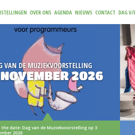
STELLINGEN
OVER ONS
AGENDA
NIEUWS
CONTACT
DAG V/
NIEUW
TRAILER (N)IETS
AAN
De nieuwe trailer van (N)iets aan
LEES MEER >