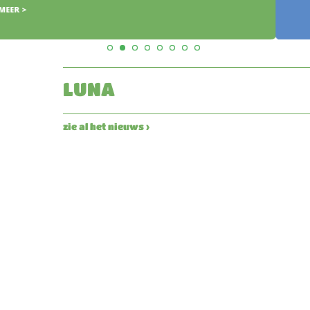
LUNA
zie al het nieuws ›