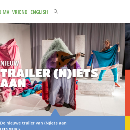
D MV
VRIEND
ENGLISH
NIEUWE
BROCHURE 202
2027
Verse muziek voor het jongste publiek Voor u
brochure met het aanbod van…