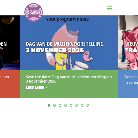
DEN
DAG VAN DE MUZIEKVOORSTELLING
NIEU
3 NOVEMBER 2026
TRA
e aan
Save the date: Dag van de Muziekvoorstelling op
De nieu
3 november 2026
LEES M
LEES MEER >