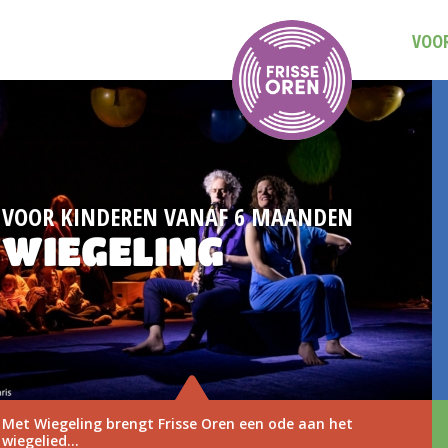
VOOR
N
DAG VAN DE MUZIEKVOORSTELLI
3 NOVEMBER 2
t
Save the date: Dag van de Muziekvoorstellin
november 2026