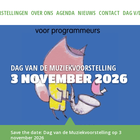
STELLINGEN
OVER ONS
AGENDA
NIEUWS
CONTACT
DAG V/
NG
NIEUW
026
TRAILER (N)I
AAN
g op 3
De nieuwe trailer van (N)iets aan
LEES MEER >