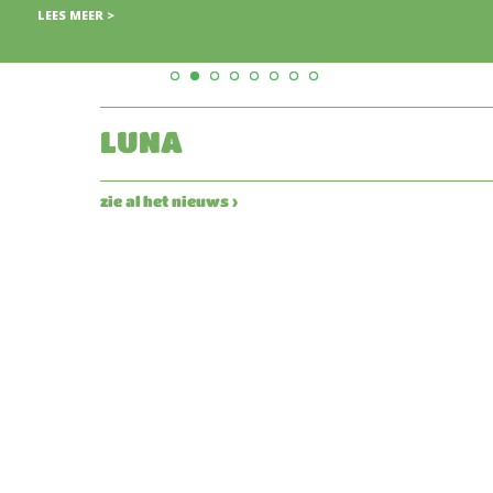
LUNA
zie al het nieuws ›