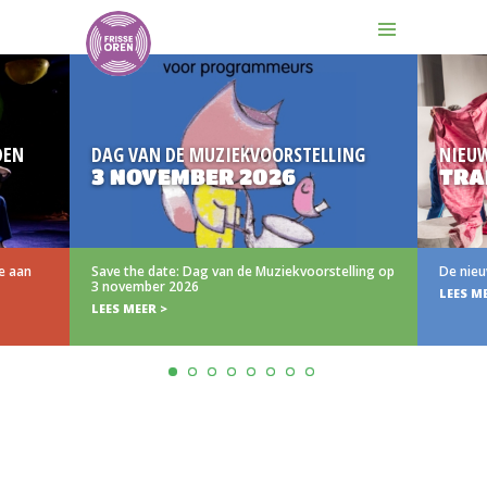
EN
DAG VAN DE MUZIEKVOORSTELLING
NIEUW
3 NOVEMBER 2026
TRAI
 aan
Save the date: Dag van de Muziekvoorstelling op
De nieuwe
3 november 2026
LEES MEE
LEES MEER >