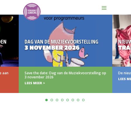
DEN
DAG VAN DE MUZIEKVOORSTELLING
NIEU
3 NOVEMBER 2026
TRA
e aan
Save the date: Dag van de Muziekvoorstelling op
De nieu
3 november 2026
LEES M
LEES MEER >