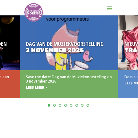
N
DAG VAN DE MUZIEKVOORSTELLING
NIEUW
3 NOVEMBER 2026
TRAIL
aan
Save the date: Dag van de Muziekvoorstelling op
De nieuwe 
3 november 2026
LEES MEER
LEES MEER >