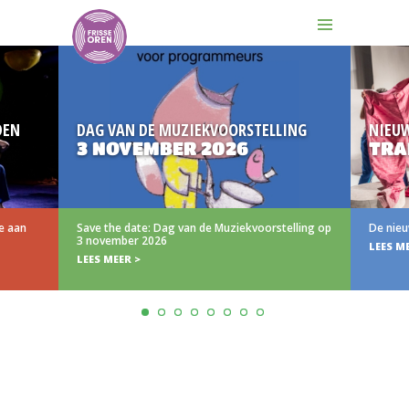
DEN
DAG VAN DE MUZIEKVOORSTELLING
NIEU
3 NOVEMBER 2026
TRA
e aan
Save the date: Dag van de Muziekvoorstelling op
De nieu
3 november 2026
LEES M
LEES MEER >