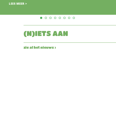
LEES MEER >
(N)IETS AAN
zie al het nieuws ›