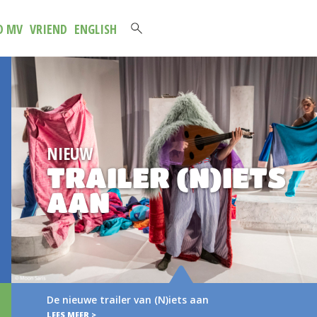
D MV
VRIEND
ENGLISH
NIEUW
TRAILER (N)IETS
AAN
De nieuwe trailer van (N)iets aan
LEES MEER >