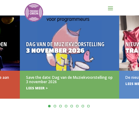
N
DAG VAN DE MUZIEKVOORSTELLING
NIEUW
3 NOVEMBER 2026
TRAIL
aan
Save the date: Dag van de Muziekvoorstelling op
De nieuwe 
3 november 2026
LEES MEER
LEES MEER >