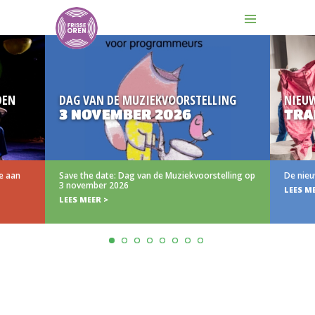
N
DAG VAN DE MUZIEKVOORSTELLING
NIEUW
3 NOVEMBER 2026
TRAIL
aan
Save the date: Dag van de Muziekvoorstelling op
De nieuwe 
3 november 2026
LEES MEER
LEES MEER >