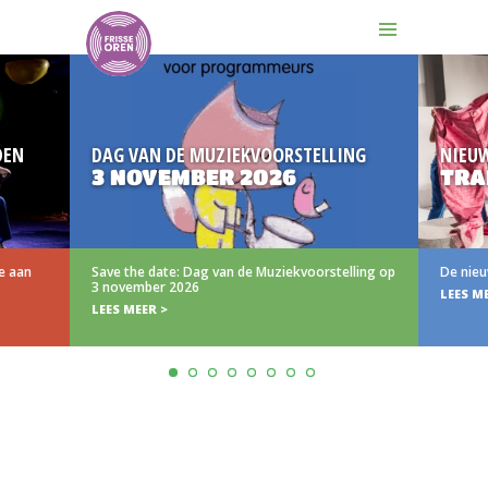
DEN
DAG VAN DE MUZIEKVOORSTELLING
NIEU
3 NOVEMBER 2026
TRAI
e aan
Save the date: Dag van de Muziekvoorstelling op
De nieuw
3 november 2026
LEES ME
LEES MEER >