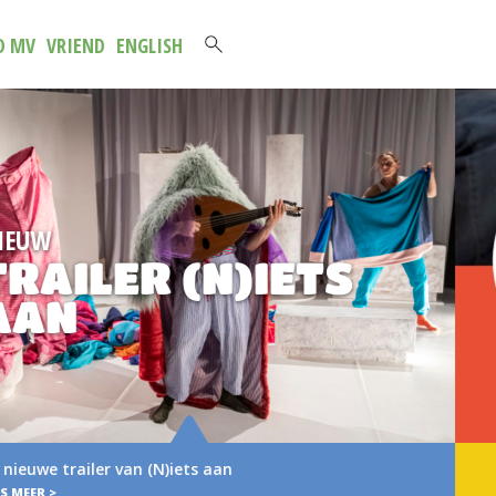
D MV
VRIEND
ENGLISH
NIEUWE
BROCHURE 2026
2027
Verse muziek voor het jongste publiek Voor u lig
brochure met het aanbod van…