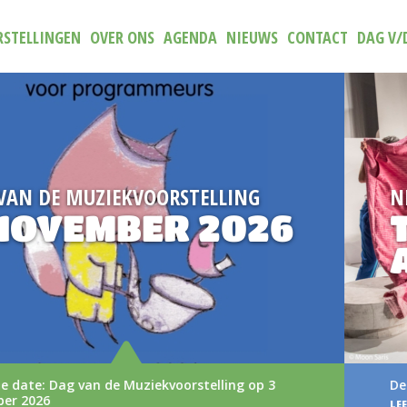
STELLINGEN
OVER ONS
AGENDA
NIEUWS
CONTACT
DAG V/
NIEUW
TRAILER (N)IETS
AAN
De nieuwe trailer van (N)iets aan
LEES MEER >