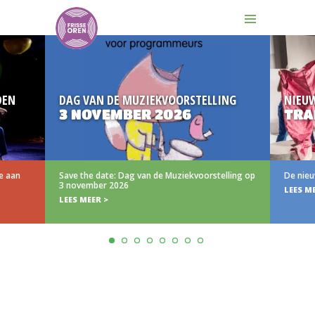
DEN
DAG VAN DE MUZIEKVOORSTELLING
NIEU
3 NOVEMBER 2026
TRA
e aan
Save the date: Dag van de Muziekvoorstelling op
De nieu
3 november 2026
LEES M
LEES MEER >