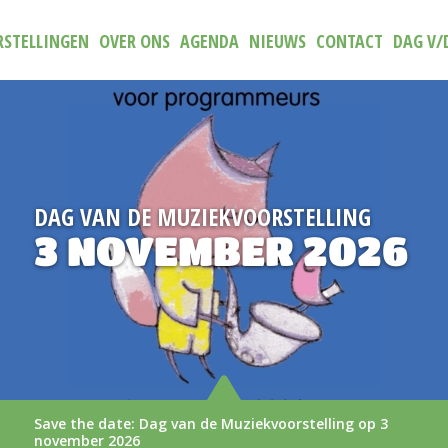
STELLINGEN
OVER ONS
AGENDA
NIEUWS
CONTACT
DAG V/
RSTELLING
NIEUW
R 2026
TRAILER (
AAN
oorstelling op 3
De nieuwe trailer van (N)iets 
LEES MEER >