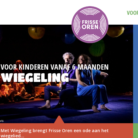
VOOR
MAANDEN
DAG VAN DE MUZIEKVOO
3 NOVEMBE
ode aan het
Save the date: Dag van de Muziekv
november 2026