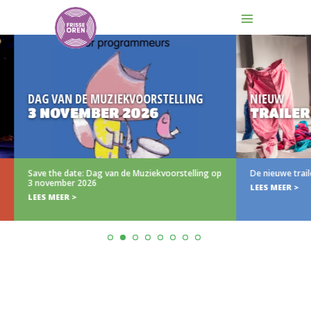
 VAN DE MUZIEKVOORSTELLING
NIEUW
NOVEMBER 2026
TRAILER (N)IE
the date: Dag van de Muziekvoorstelling op
De nieuwe trailer van (N)iet
vember 2026
LEES MEER >
 MEER >