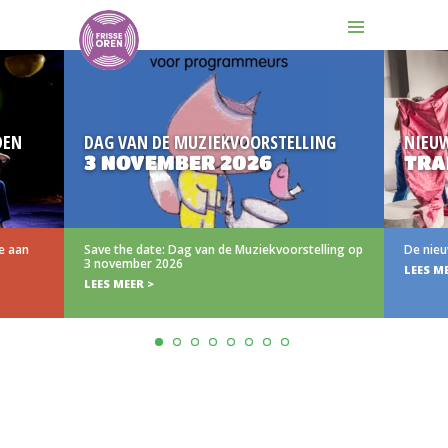
DEN
DAG VAN DE MUZIEKVOORSTELLING
NIEU
3 NOVEMBER 2026
TRA
e aan
Save the date: Dag van de Muziekvoorstelling op
De nieu
3 november 2026
LEES M
LEES MEER >