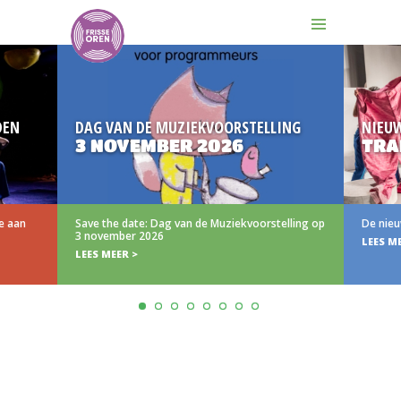
DEN
DAG VAN DE MUZIEKVOORSTELLING
NIEU
3 NOVEMBER 2026
TRAI
e aan
Save the date: Dag van de Muziekvoorstelling op
De nieuw
3 november 2026
LEES ME
LEES MEER >