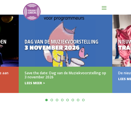
DEN
DAG VAN DE MUZIEKVOORSTELLING
NIEU
3 NOVEMBER 2026
TRA
e aan
Save the date: Dag van de Muziekvoorstelling op
De nieu
3 november 2026
LEES M
LEES MEER >