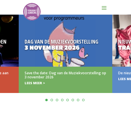
DEN
DAG VAN DE MUZIEKVOORSTELLING
NIEU
3 NOVEMBER 2026
TRA
e aan
Save the date: Dag van de Muziekvoorstelling op
De nieu
3 november 2026
LEES M
LEES MEER >