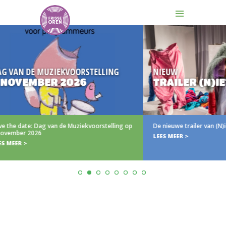
 MUZIEKVOORSTELLING
NIEUW
BER 2026
TRAILER (N)IETS AA
 Dag van de Muziekvoorstelling op
De nieuwe trailer van (N)iets aan
26
LEES MEER >