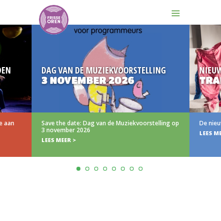
DEN
DAG VAN DE MUZIEKVOORSTELLING
NIEU
3 NOVEMBER 2026
TRA
e aan
Save the date: Dag van de Muziekvoorstelling op
De nieu
3 november 2026
LEES M
LEES MEER >