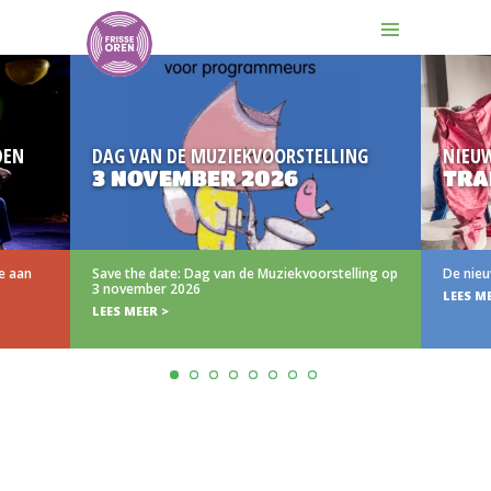
EN
DAG VAN DE MUZIEKVOORSTELLING
NIEUW
3 NOVEMBER 2026
TRAI
 aan
Save the date: Dag van de Muziekvoorstelling op
De nieuwe
3 november 2026
LEES MEE
LEES MEER >