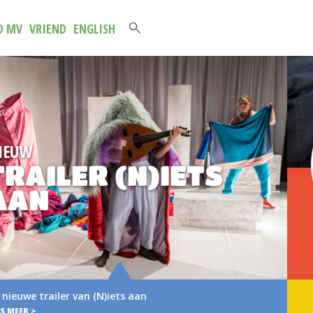
D MV
VRIEND
ENGLISH
NIEUWE
S
BROCHURE 20
2027
Verse muziek voor het jongste publiek Vo
brochure met het aanbod van…