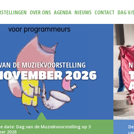
STELLINGEN
OVER ONS
AGENDA
NIEUWS
CONTACT
DAG V/
NIEUW
6
TRAILER (N)IET
AAN
3
De nieuwe trailer van (N)iets aan
LEES MEER >