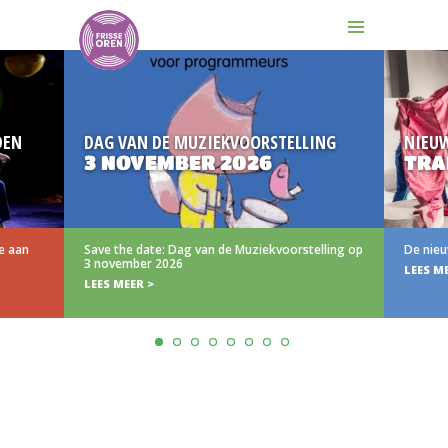
DEN
DAG VAN DE MUZIEKVOORSTELLING
NIEU
3 NOVEMBER 2026
TRAI
e aan
Save the date: Dag van de Muziekvoorstelling op
De nieuw
3 november 2026
LEES ME
LEES MEER >