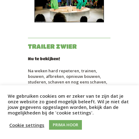
TRAILER ZWIER
Nu te bekijken!
Na weken hard repeteren, trainen,
bouwen, afbreken, opnieuw bouwen,
studeren, schaven en nog eens schaven,
was het eindelijk zover: Zwier werd
gepresenteerd op het Festival 2 Turven
We gebruiken cookies om er zeker van te zijn dat je
Hoog 2015, te Almere. Van deze
onze website zo goed mogelijk beleeft. Wil je niet dat
voorstellingen heeft
Tessel Schmidt
een
jouw gegevens opgeslagen worden, bekijk dan de
prachtige trailer gemaakt. Bekijk het
mogelijkheden bij de 'cookie settings'.
filmpje hiernaast en check de pagina van
Zwier
voor meer….
Cookie settings
PRIMA HOOR
zie al het nieuws ›