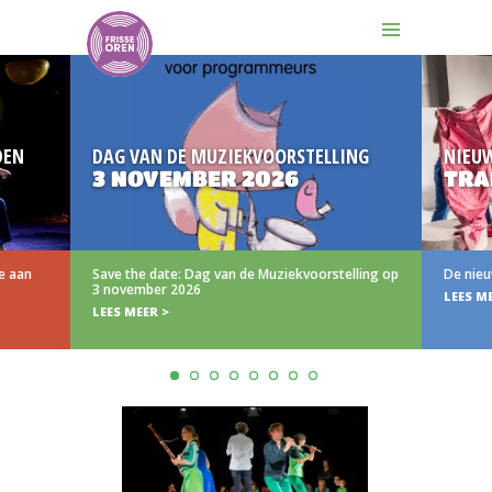
EN
DAG VAN DE MUZIEKVOORSTELLING
NIEUW
3 NOVEMBER 2026
TRAI
 aan
Save the date: Dag van de Muziekvoorstelling op
De nieuwe
3 november 2026
LEES MEE
LEES MEER >