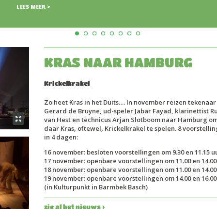
KRAS NAAR HAMBURG
Krickelkrakel
Zo heet Kras in het Duits…. In november reizen tekenaar
Gerard de Bruyne, ud-speler Jabar Fayad, klarinettist R
van Hest en technicus Arjan Slotboom naar Hamburg o
daar Kras, oftewel, Krickelkrakel te spelen. 8 voorstelli
in 4 dagen:
16 november: besloten voorstellingen om 9.30 en 11.15 u
17 november: openbare voorstellingen om 11.00 en 14.00
18 november: openbare voorstellingen om 11.00 en 14.00
19 november: openbare voorstellingen om 14.00 en 16.00
(in Kulturpunkt in Barmbek Basch)
zie al het nieuws ›