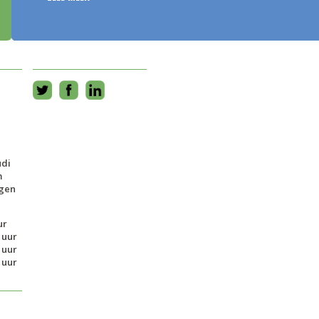
LEES MEER >
udi
m
ngen
ur
 uur
 uur
 uur