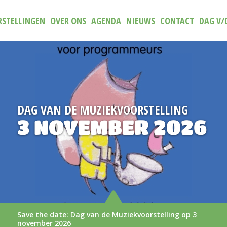
STELLINGEN
OVER ONS
AGENDA
NIEUWS
CONTACT
DAG V/
G
NIEUW
26
TRAILER (N)IE
AAN
op 3
De nieuwe trailer van (N)iets aan
LEES MEER >