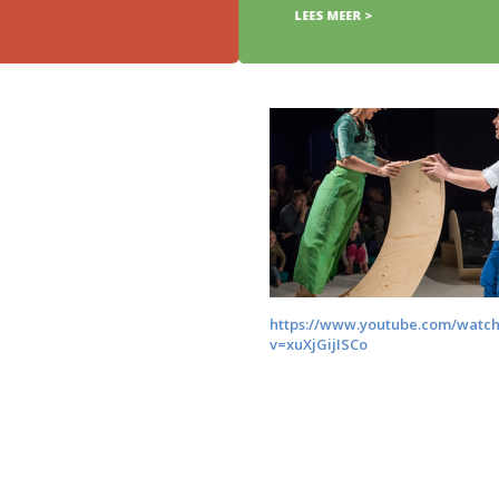
LEES MEER >
https://www.youtube.com/watc
v=xuXjGijISCo