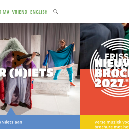
D MV
VRIEND
ENGLISH
NIEUWE
BROCHURE 2026-
2027
Verse muziek voor het jongste publiek Voor u ligt d
brochure met het aanbod van…