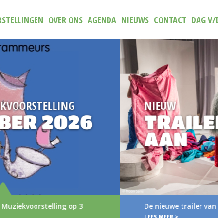
STELLINGEN
OVER ONS
AGENDA
NIEUWS
CONTACT
DAG V/
NIEUW
TRAILER (N)IETS
AAN
De nieuwe trailer van (N)iets aan
LEES MEER >