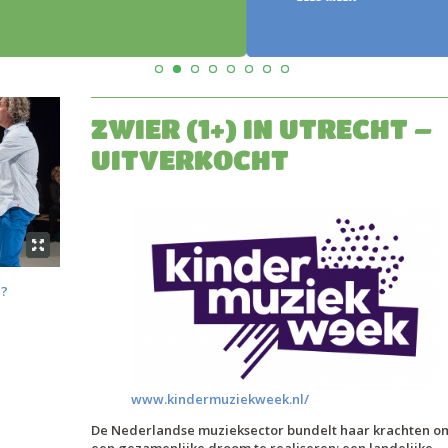
ZWIER (1+) IN UTRECHT –
UITVERKOCHT
h?
www.kindermuziekweek.nl/
De Nederlandse muzieksector bundelt haar krachten o
een gezamenlijke droom te realiseren: een landelijke,