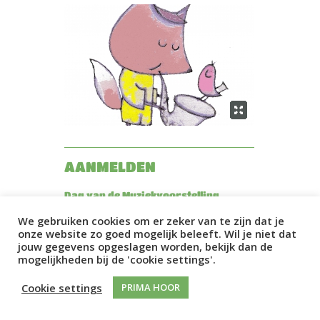
AANMELDEN
Dag van de Muziekvoorstelling
Dinsdag 3 november 2026
We gebruiken cookies om er zeker van te zijn dat je
onze website zo goed mogelijk beleeft. Wil je niet dat
Voor wie?
jouw gegevens opgeslagen worden, bekijk dan de
De Dag van de Muziekvoorstelling
mogelijkheden bij de 'cookie settings'.
organiseren wij speciaal voor
programmeurs van jeugd- en
schoolvoorstellingen. Vanwege de
Cookie settings
PRIMA HOOR
beperkte capaciteit in de zalen en de
doorgaans hoge opkomst van