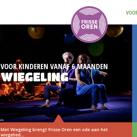
VOOR
OR KINDEREN VANAF 6 MAANDEN
IEGELING
Wiegeling brengt Frisse Oren een ode aan het
elied...