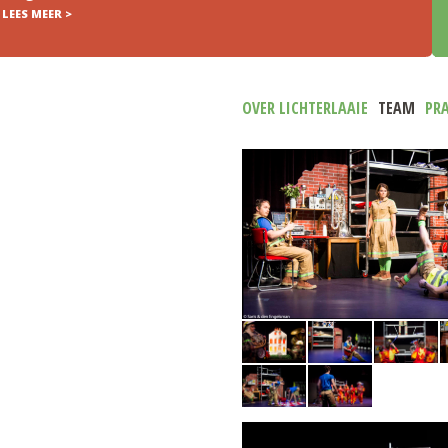
MEER >
OVER LICHTERLAAIE
TEAM
PR