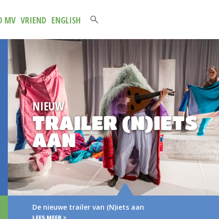
D MV
VRIEND
ENGLISH
NIEUW
TRAILER (N)IETS
AAN
De nieuwe trailer van (N)iets aan
LEES MEER >